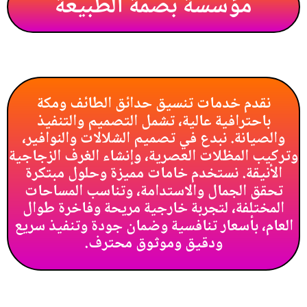
مؤسسة بصمة الطبيعة
نقدم خدمات تنسيق حدائق الطائف ومكة
باحترافية عالية، تشمل التصميم والتنفيذ
والصيانة. نبدع في تصميم الشلالات والنوافير،
وتركيب المظلات العصرية، وإنشاء الغرف الزجاجية
الأنيقة. نستخدم خامات مميزة وحلول مبتكرة
تحقق الجمال والاستدامة، وتناسب المساحات
المختلفة، لتجربة خارجية مريحة وفاخرة طوال
العام، بأسعار تنافسية وضمان جودة وتنفيذ سريع
ودقيق وموثوق محترف.